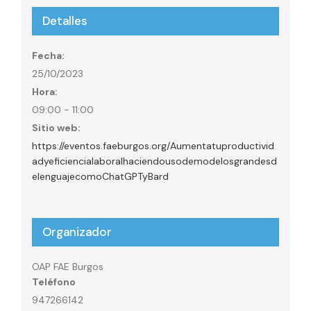
Detalles
Fecha:
25/10/2023
Hora:
09:00 - 11:00
Sitio web:
https://eventos.faeburgos.org/Aumentatuproductivid
adyeficiencialaboralhaciendousodemodelosgrandesd
elenguajecomoChatGPTyBard
Organizador
OAP FAE Burgos
Teléfono
947266142