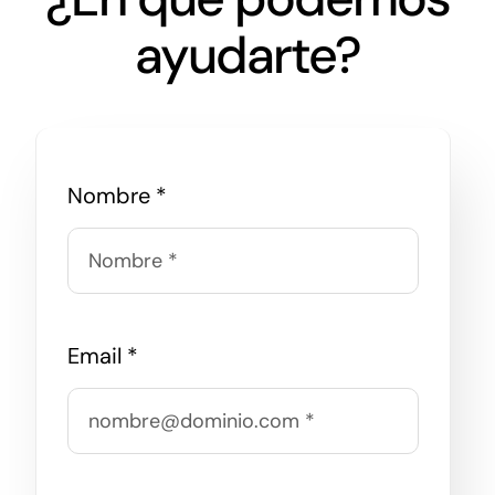
Networking
ayudarte?
Antena Tecnológica
Eventos
Nombre
*
Conócenos
Email
*