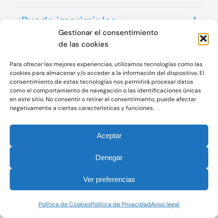
¿Puedo imprimir los
Gestionar el consentimiento
formularios anexos y
de las cookies
cumplimentarlos a mano?
Para ofrecer las mejores experiencias, utilizamos tecnologías como las
cookies para almacenar y/o acceder a la información del dispositivo. El
¿Es necesario disponer de
consentimiento de estas tecnologías nos permitirá procesar datos
como el comportamiento de navegación o las identificaciones únicas
certificado
en este sitio. No consentir o retirar el consentimiento, puede afectar
negativamente a ciertas características y funciones.
electrónico/digital?
Aceptar
¿Cuál es el plazo para
Denegar
presentar las solicitudes?
Ver preferencias
¿Podrá presentarse más de
una solicitud?
Política de Cookies
Política de Privacidad
Aviso legal