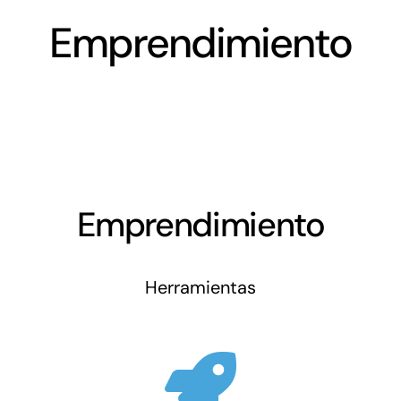
Networking
Emprendimiento
Antena Tecnológica
Eventos
Conócenos
Emprendimiento
Herramientas