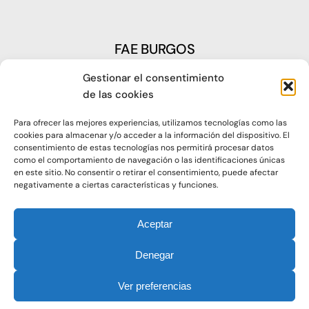
FAE BURGOS
Gestionar el consentimiento
Plaza Castilla, nº1 – 09003 Burgos
de las cookies
Telf: 947 266 142
Para ofrecer las mejores experiencias, utilizamos tecnologías como las
Fax: 947 273 797
cookies para almacenar y/o acceder a la información del dispositivo. El
consentimiento de estas tecnologías nos permitirá procesar datos
como el comportamiento de navegación o las identificaciones únicas
oap@faeburgos.org
en este sitio. No consentir o retirar el consentimiento, puede afectar
negativamente a ciertas características y funciones.
Aceptar
Denegar
© 2021. Todos los derechos reservados |
Aviso Legal
Ver preferencias
|
Política de Privacidad
|
Política de Cookies