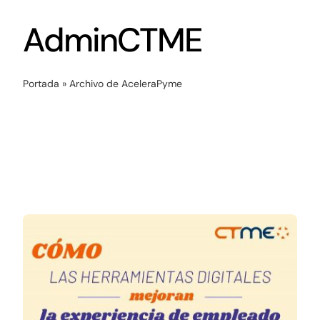
Networking
AdminCTME
Antena Tecnológica
Portada
»
Archivo de AceleraPyme
Eventos
Conócenos