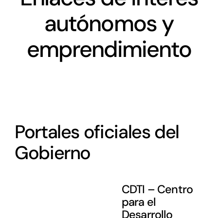
Networking
autónomos y
Antena Tecnológica
emprendimiento
Eventos
Conócenos
Portales oficiales del
Gobierno
CDTI – Centro
para el
Desarrollo