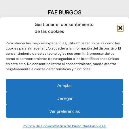
FAE BURGOS
Gestionar el consentimiento
Plaza Castilla, nº1 – 09003 Burgos
de las cookies
Telf: 947 266 142
Para ofrecer las mejores experiencias, utilizamos tecnologías como las
Fax: 947 273 797
cookies para almacenar y/o acceder a la información del dispositivo. El
consentimiento de estas tecnologías nos permitirá procesar datos
como el comportamiento de navegación o las identificaciones únicas
oap@faeburgos.org
en este sitio. No consentir o retirar el consentimiento, puede afectar
negativamente a ciertas características y funciones.
Aceptar
Denegar
© 2021. Todos los derechos reservados |
Aviso Legal
Ver preferencias
|
Política de Privacidad
|
Política de Cookies
Política de Cookies
Política de Privacidad
Aviso legal