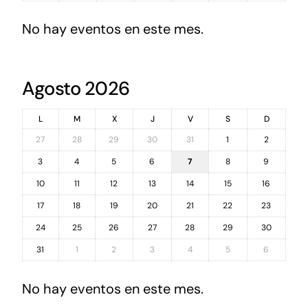
No hay eventos en este mes.
Agosto 2026
L
M
X
J
V
S
D
27
28
29
30
31
1
2
3
4
5
6
7
8
9
10
11
12
13
14
15
16
17
18
19
20
21
22
23
24
25
26
27
28
29
30
31
1
2
3
4
5
6
No hay eventos en este mes.