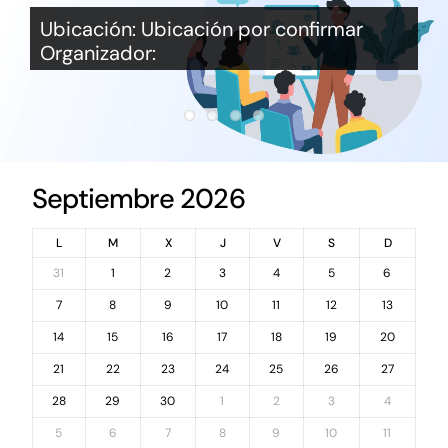
Networking
Ubicación: Ubicación por confirmar
Organizador:
Antena Tecnológica
Eventos
Conócenos
Septiembre 2026
L
M
X
J
V
S
D
31
1
2
3
4
5
6
7
8
9
10
11
12
13
14
15
16
17
18
19
20
21
22
23
24
25
26
27
28
29
30
1
2
3
4
5
6
7
8
9
10
11