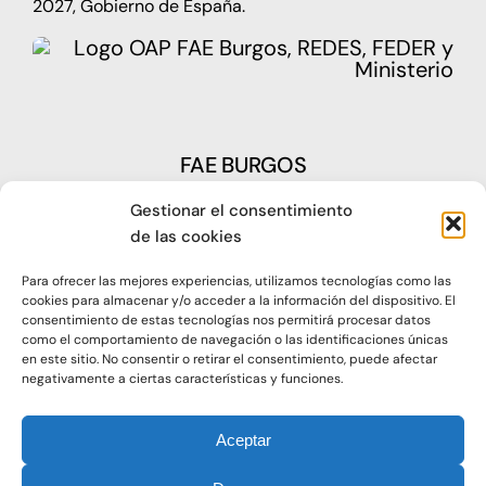
2027, Gobierno de España.
FAE BURGOS
Gestionar el consentimiento
Plaza Castilla, nº1 – 09003 Burgos
de las cookies
Telf: 947 266 142
Para ofrecer las mejores experiencias, utilizamos tecnologías como las
Fax: 947 273 797
cookies para almacenar y/o acceder a la información del dispositivo. El
consentimiento de estas tecnologías nos permitirá procesar datos
como el comportamiento de navegación o las identificaciones únicas
oap@faeburgos.org
en este sitio. No consentir o retirar el consentimiento, puede afectar
negativamente a ciertas características y funciones.
Aceptar