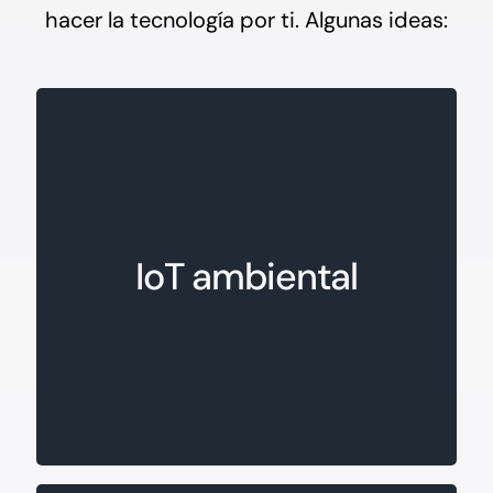
hacer la tecnología por ti. Algunas ideas:
IoT ambiental
Interconecta diferentes puntos de tu
cadena de producción, procesos y
logística mediante la sensorización,
IoT ambiental
obteniendo información en tiempo
real sobre consumos, temperatura,
presión, productividad,
mantenimiento, stocks…