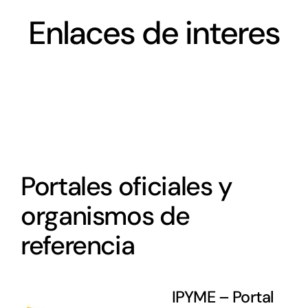
Networking
Enlaces de interes
Antena Tecnológica
Eventos
Conócenos
Portales oficiales y
organismos de
referencia
IPYME – Portal