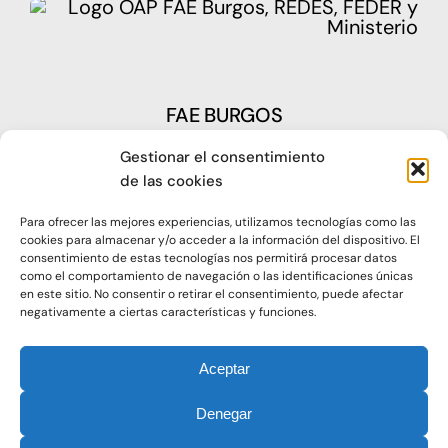
FAE BURGOS
Gestionar el consentimiento
Plaza Castilla, nº1 – 09003 Burgos
de las cookies
Telf: 947 266 142
Para ofrecer las mejores experiencias, utilizamos tecnologías como las
Fax: 947 273 797
cookies para almacenar y/o acceder a la información del dispositivo. El
consentimiento de estas tecnologías nos permitirá procesar datos
como el comportamiento de navegación o las identificaciones únicas
oap@faeburgos.org
en este sitio. No consentir o retirar el consentimiento, puede afectar
negativamente a ciertas características y funciones.
Aceptar
Denegar
© 2021. Todos los derechos reservados |
Aviso Legal