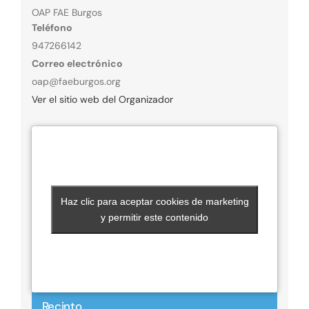
OAP FAE Burgos
Teléfono
947266142
Correo electrónico
oap@faeburgos.org
Ver el sitio web del Organizador
Haz clic para aceptar cookies de marketing
Haz clic para aceptar cookies de marketing
y permitir este contenido
y permitir este contenido
Recinto