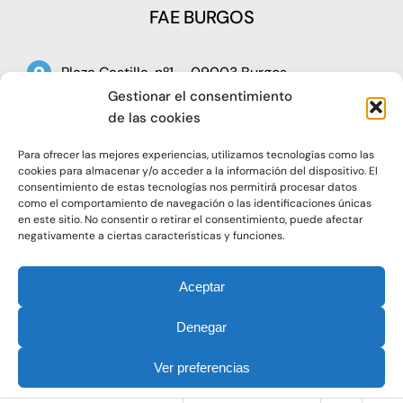
FAE BURGOS
Plaza Castilla, nº1 – 09003 Burgos
Gestionar el consentimiento
Telf: 947 266 142
de las cookies
Fax: 947 273 797
Para ofrecer las mejores experiencias, utilizamos tecnologías como las
oap@faeburgos.org
cookies para almacenar y/o acceder a la información del dispositivo. El
consentimiento de estas tecnologías nos permitirá procesar datos
como el comportamiento de navegación o las identificaciones únicas
en este sitio. No consentir o retirar el consentimiento, puede afectar
negativamente a ciertas características y funciones.
Aceptar
© 2021. Todos los derechos reservados |
Aviso Legal
Denegar
|
Política de Privacidad
|
Política de Cookies
Ver preferencias