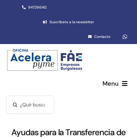
Saltar
947266142
al
Suscríbete a la newsletter
contenido
Contacto
Menu
Buscar:
Pymes y autónomos
Emprendimiento
Ayudas para la Transferencia de