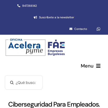
Saltar
947266142
al
Suscríbete a la newsletter
contenido
Contacto
Menu
Buscar:
Pymes y autónomos
Emprendimiento
Ciberseguridad Para Empleados.