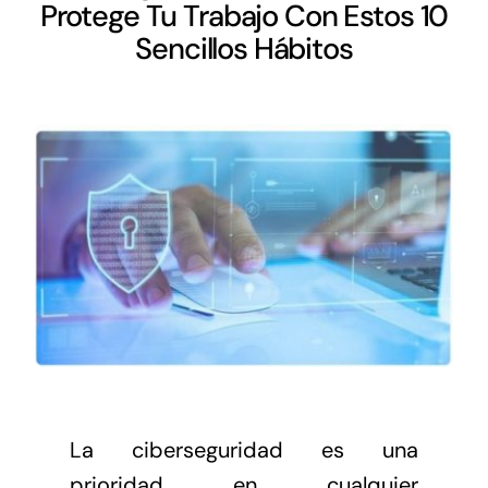
Networking
Protege Tu Trabajo Con Estos 10
Sencillos Hábitos
Antena Tecnológica
Eventos
Conócenos
La ciberseguridad es una
prioridad en cualquier