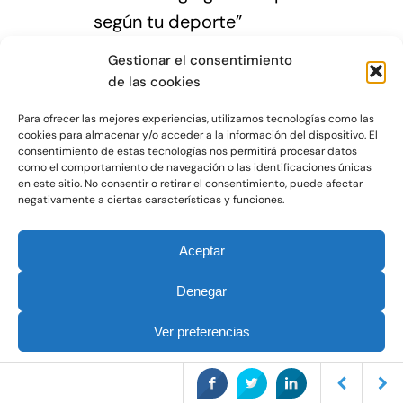
según tu deporte”
“Esto debes mirar antes de
Gestionar el consentimiento
comprar gafas running”
de las cookies
“Protección UV: lo que nadie
Para ofrecer las mejores experiencias, utilizamos tecnologías como las
te explica”
cookies para almacenar y/o acceder a la información del dispositivo. El
consentimiento de estas tecnologías nos permitirá procesar datos
“Errores al usar gafas
como el comportamiento de navegación o las identificaciones únicas
en este sitio. No consentir o retirar el consentimiento, puede afectar
deportivas”
negativamente a ciertas características y funciones.
Aceptar
Conexión
Denegar
“Si haces deporte, seguro que
Ver preferencias
te ha pasado esto…”
“Entrenar con sol = esta cara
Política de Cookies
Política de Privacidad
Aviso legal