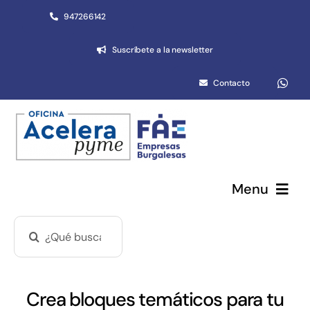
Saltar
947266142
al
Suscríbete a la newsletter
contenido
Contacto
Menu
Buscar:
Pymes y autónomos
Emprendimiento
Crea bloques temáticos para tu