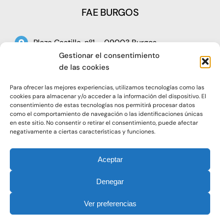
FAE BURGOS
Plaza Castilla, nº1 – 09003 Burgos
Gestionar el consentimiento
Telf: 947 266 142
de las cookies
Fax: 947 273 797
Para ofrecer las mejores experiencias, utilizamos tecnologías como las
oap@faeburgos.org
cookies para almacenar y/o acceder a la información del dispositivo. El
consentimiento de estas tecnologías nos permitirá procesar datos
como el comportamiento de navegación o las identificaciones únicas
en este sitio. No consentir o retirar el consentimiento, puede afectar
negativamente a ciertas características y funciones.
Aceptar
© 2021. Todos los derechos reservados |
Aviso Legal
Denegar
|
Política de Privacidad
|
Política de Cookies
Ver preferencias