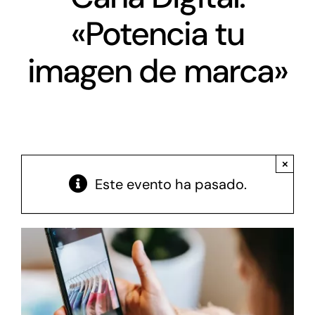
Networking
«Potencia tu
Antena Tecnológica
imagen de marca»
Eventos
Conócenos
×
Este evento ha pasado.