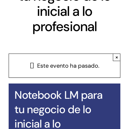
inicial a lo
Antena Tecnológica
profesional
Eventos
Conócenos
×
Este evento ha pasado.
Notebook LM para
tu negocio de lo
inicial a lo