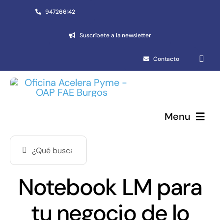
Saltar
947266142
al
Suscríbete a la newsletter
contenido
Contacto
Menu
Buscar:
Pymes y autónomos
Emprendimiento
Notebook LM para
Networking
tu negocio de lo