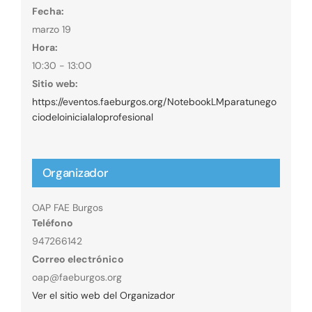
Fecha:
marzo 19
Hora:
10:30 - 13:00
Sitio web:
https://eventos.faeburgos.org/NotebookLMparatunego
ciodeloinicialaloprofesional
Organizador
OAP FAE Burgos
Teléfono
947266142
Correo electrónico
oap@faeburgos.org
Ver el sitio web del Organizador