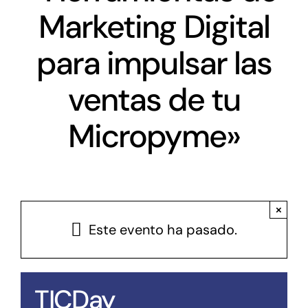
Marketing Digital
Antena Tecnológica
para impulsar las
Eventos
ventas de tu
Conócenos
Micropyme»
×
Este evento ha pasado.
TICDay