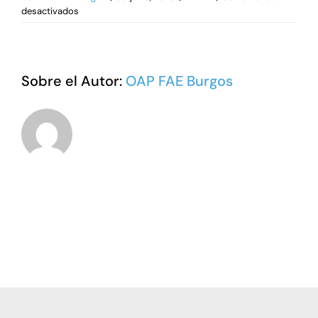
en
desactivados
¿Cuál
es
el
plazo
Sobre el Autor:
OAP FAE Burgos
para
resolver
y
notificar
la
resolución
de
concesión?