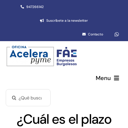
Saltar
947266142
al
Suscríbete a la newsletter
contenido
Contacto
Menu
Buscar:
Pymes y autónomos
Emprendimiento
¿Cuál es el plazo