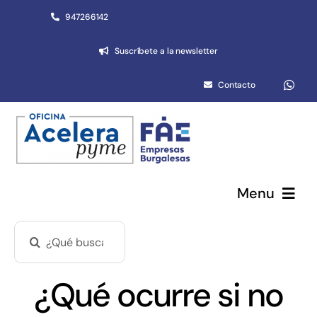
Saltar
947266142
al
Suscríbete a la newsletter
contenido
Contacto
Menu
Buscar:
Pymes y autónomos
Emprendimiento
¿Qué ocurre si no