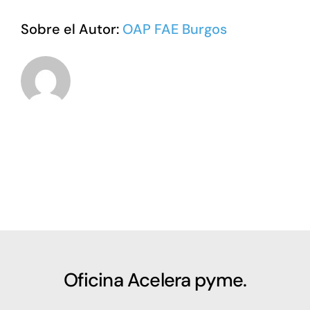
si
no
Sobre el Autor:
OAP FAE Burgos
se
aporta
la
documentación
necesaria
en
la
presentación
de
las
solicitudes?
Oficina Acelera pyme.