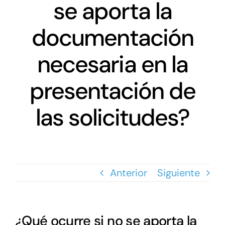
Networking
se aporta la
documentación
Antena Tecnológica
necesaria en la
Eventos
presentación de
Conócenos
las solicitudes?
Anterior
Siguiente
¿Qué ocurre si no se aporta la