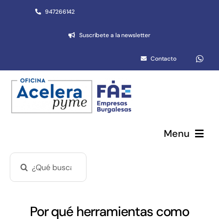
Saltar
947266142
al
Suscríbete a la newsletter
contenido
Contacto
Menu
Buscar:
Pymes y autónomos
Emprendimiento
Por qué herramientas como