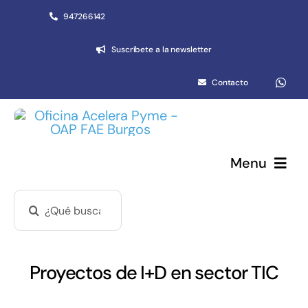
Saltar
947266142
al
Suscríbete a la newsletter
contenido
Contacto
Menu
Buscar:
Pymes y autónomos
Emprendimiento
Proyectos de I+D en sector TIC
Networking