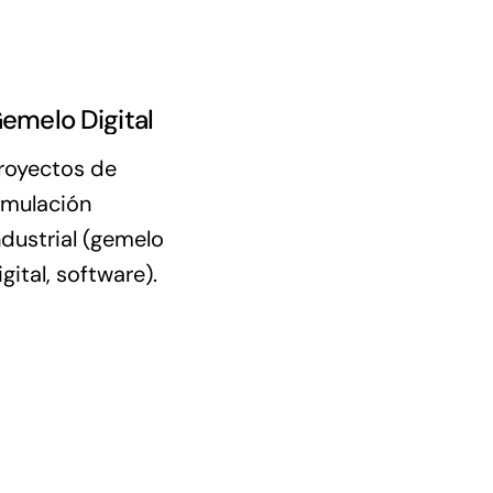
emelo Digital
royectos de
imulación
ndustrial (gemelo
igital, software).