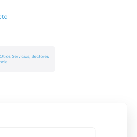
cto
Otros Servicios
,
Sectores
ncia