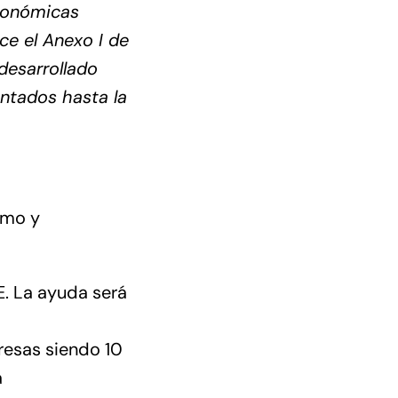
Económicas
e el Anexo I de
desarrollado
ntados hasta la
amo y
E
. La ayuda será
resas siendo 10
a