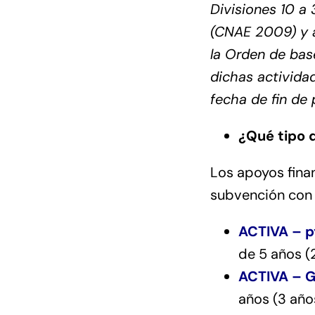
Divisiones 10 a
(CNAE 2009) y a
la Orden de base
dichas activida
fecha de fin de 
¿Qué tipo 
Los apoyos fina
subvención con 
ACTIVA –
p
de 5 años (
ACTIVA – G
años (3 año