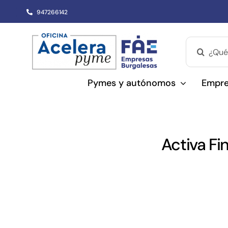
Saltar
947266142
al
contenido
Buscar:
Pymes y autónomos
Empre
Activa Fi