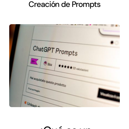
Networking
Creación de Prompts
Antena Tecnológica
Eventos
Conócenos