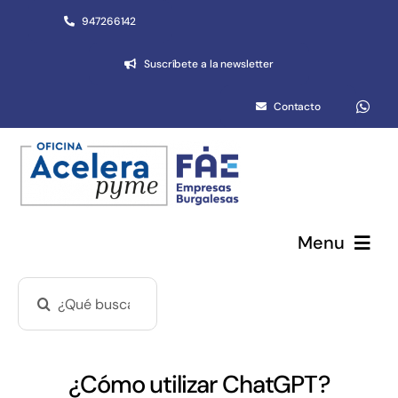
Saltar
947266142
al
Suscríbete a la newsletter
contenido
Contacto
Menu
Buscar:
Pymes y autónomos
Emprendimiento
¿Cómo utilizar ChatGPT?