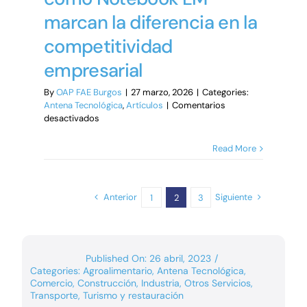
marcan la diferencia en la
competitividad
empresarial
By
OAP FAE Burgos
|
27 marzo, 2026
|
Categories:
Antena Tecnológica
,
Artículos
|
Comentarios
en
desactivados
Por
qué
Read More
herramientas
como
Notebook
LM
Anterior
Siguiente
1
2
3
marcan
la
diferencia
en
Published On: 26 abril, 2023
/
la
Categories:
Agroalimentario
,
Antena Tecnológica
,
competitividad
Comercio
,
Construcción
,
Industria
,
Otros Servicios
,
empresarial
Transporte
,
Turismo y restauración