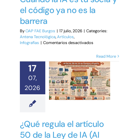
el código ya no es la
barrera
By
OAP FAE Burgos
|
17 julio, 2026
|
Categories:
Antena Tecnológica
,
Artículos
,
en
Infografías
|
Comentarios desactivados
Emprender
en
Read More
2026:
17
Cuando
la
07,
IA
es
2026
tu
socia
y
el
código
ya
¿Qué regula el artículo
no
es
50 de la Ley de IA (AI
la