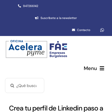
Saltar
947266142
al
Suscríbete a la newsletter
contenido
Contacto
Menu
Buscar:
Pymes y autónomos
Emprendimiento
Crea tu perfil de Linkedin paso a