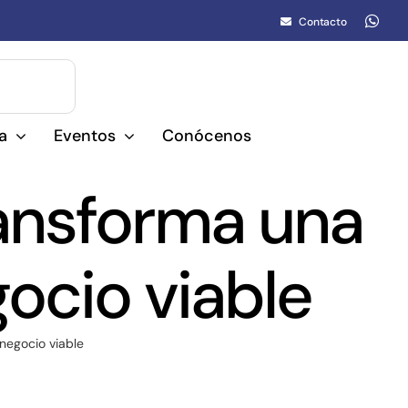
Contacto
a
Eventos
Conócenos
ansforma una
ocio viable
negocio viable