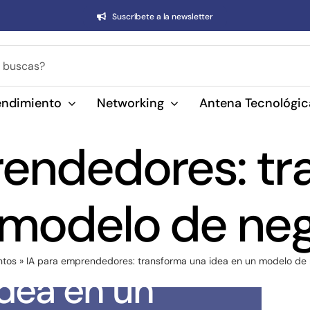
Suscríbete a la newsletter
ndimiento
Networking
Antena Tecnológic
rendedores: tr
 modelo de neg
edores:
ntos
»
IA para emprendedores: transforma una idea en un modelo de 
dea en un