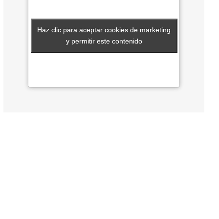
Haz clic para aceptar cookies de marketing
Haz clic para aceptar cookies de marketing
y permitir este contenido
y permitir este contenido