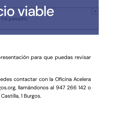
io viable
×
 ha pasado.
 presentación para que puedas revisar
uedes contactar con la Oficina Acelera
s.org, llamándonos al 947 266 142 o
astilla, 1 Burgos.