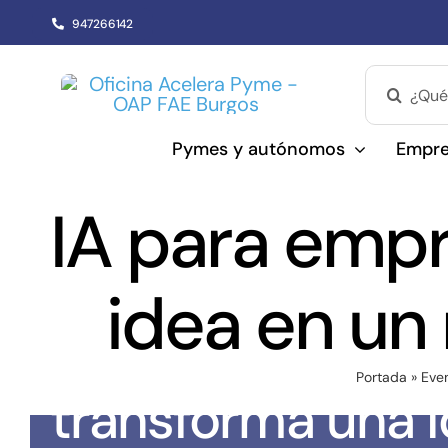
Saltar
947266142
al
contenido
Buscar:
Pymes y autónomos
Empre
IA para emp
idea en un
IA para emprend
Portada
»
Eve
transforma una i