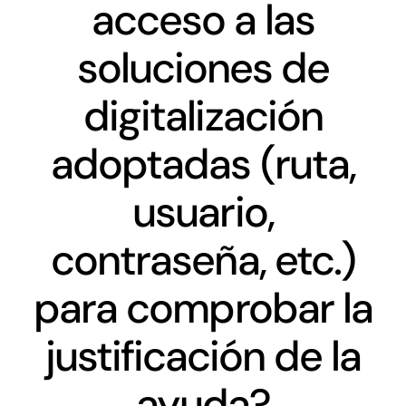
Networking
acceso a las
soluciones de
Antena Tecnológica
digitalización
Eventos
adoptadas (ruta,
Conócenos
usuario,
contraseña, etc.)
para comprobar la
justificación de la
ayuda?