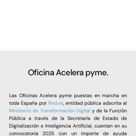
usuario,
contraseña,
etc.)
para
comprobar
la
justificación
de
la
ayuda?
Oficina Acelera pyme.
Las Oficinas Acelera pyme puestas en marcha en
toda España por
Red.es
, entidad pública adscrita al
Ministerio de Transformación Digital
y de la Función
Pública a través de la Secretaría de Estado de
Digitalización e Inteligencia Artificial, cuentan en su
convocatoria 2025 con un importe de ayuda