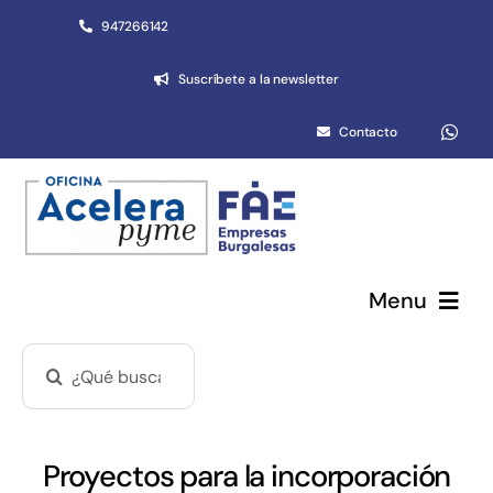
Saltar
947266142
al
Suscríbete a la newsletter
contenido
Contacto
Menu
Buscar:
Pymes y autónomos
Emprendimiento
Proyectos para la incorporación