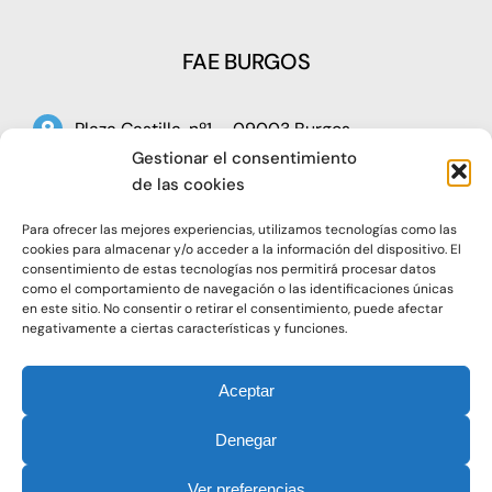
FAE BURGOS
Plaza Castilla, nº1 – 09003 Burgos
Gestionar el consentimiento
Telf: 947 266 142
de las cookies
Fax: 947 273 797
Para ofrecer las mejores experiencias, utilizamos tecnologías como las
oap@faeburgos.org
cookies para almacenar y/o acceder a la información del dispositivo. El
consentimiento de estas tecnologías nos permitirá procesar datos
como el comportamiento de navegación o las identificaciones únicas
en este sitio. No consentir o retirar el consentimiento, puede afectar
negativamente a ciertas características y funciones.
Aceptar
© 2021. Todos los derechos reservados |
Aviso Legal
Denegar
|
Política de Privacidad
|
Política de Cookies
Ver preferencias