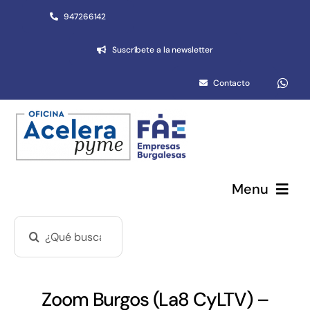
Saltar
947266142
al
Suscríbete a la newsletter
contenido
Contacto
Menu
Buscar:
Pymes y autónomos
Emprendimiento
Zoom Burgos (La8 CyLTV) –