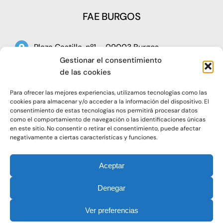
FAE BURGOS
Plaza Castilla, nº1 – 09003 Burgos
Gestionar el consentimiento
Telf: 947 266 142
de las cookies
Fax: 947 273 797
Para ofrecer las mejores experiencias, utilizamos tecnologías como las
oap@faeburgos.org
cookies para almacenar y/o acceder a la información del dispositivo. El
consentimiento de estas tecnologías nos permitirá procesar datos
como el comportamiento de navegación o las identificaciones únicas
en este sitio. No consentir o retirar el consentimiento, puede afectar
negativamente a ciertas características y funciones.
Aceptar
© 2021. Todos los derechos reservados |
Aviso Legal
Denegar
|
Política de Privacidad
|
Política de Cookies
Ver preferencias