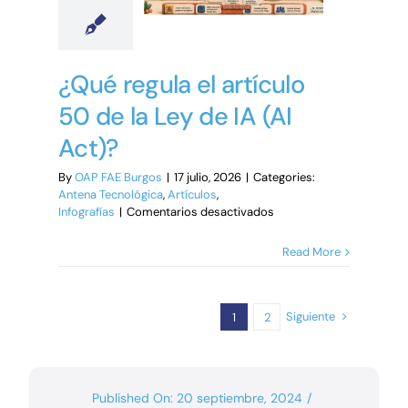
socia
y
el
código
ya
¿Qué regula el artículo
no
es
50 de la Ley de IA (AI
la
barrera
Act)?
By
OAP FAE Burgos
|
17 julio, 2026
|
Categories:
Antena Tecnológica
,
Artículos
,
en
Infografías
|
Comentarios desactivados
¿Qué
regula
Read More
el
artículo
50 de
la
Siguiente
1
2
Ley
de
IA
(AI
Published On: 20 septiembre, 2024
/
Act)?