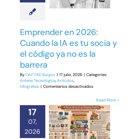
Emprender en 2026:
Cuando la IA es tu socia y
el código ya no es la
barrera
By
OAP FAE Burgos
|
17 julio, 2026
|
Categories:
Antena Tecnológica
,
Artículos
,
en
Infografías
|
Comentarios desactivados
Emprender
en
Read More
2026:
17
Cuando
la
07,
IA
es
2026
tu