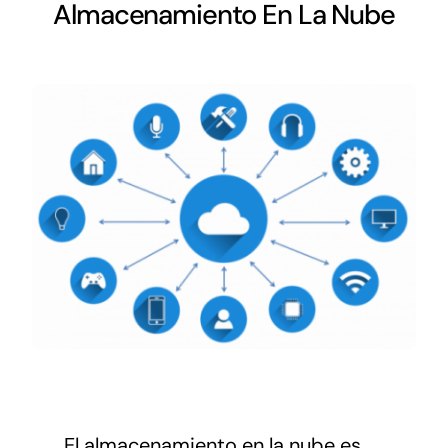
Networking
Almacenamiento En La Nube
Antena Tecnológica
Eventos
Conócenos
El almacenamiento en la nube es