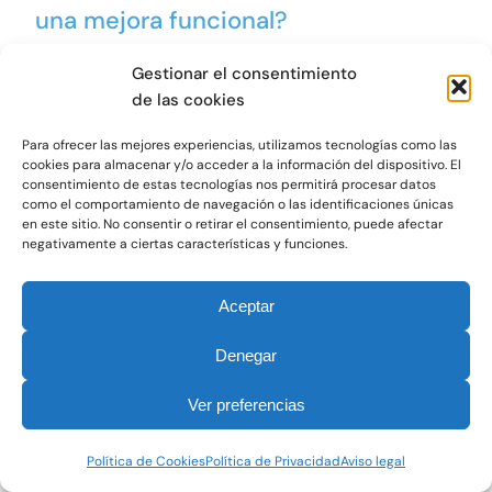
una mejora funcional?
Gestionar el consentimiento
¿Podría destinarse la ayuda
de las cookies
para sustituir soluciones ya
Para ofrecer las mejores experiencias, utilizamos tecnologías como las
implantadas?
cookies para almacenar y/o acceder a la información del dispositivo. El
consentimiento de estas tecnologías nos permitirá procesar datos
como el comportamiento de navegación o las identificaciones únicas
¿Qué tipo de ayuda es la
en este sitio. No consentir o retirar el consentimiento, puede afectar
negativamente a ciertas características y funciones.
que se otorga en el
Programa Kit Digital?
Aceptar
¿Qué conceptos son
Denegar
subvencionables?
Ver preferencias
¿Qué requisitos deben
Política de Cookies
Política de Privacidad
Aviso legal