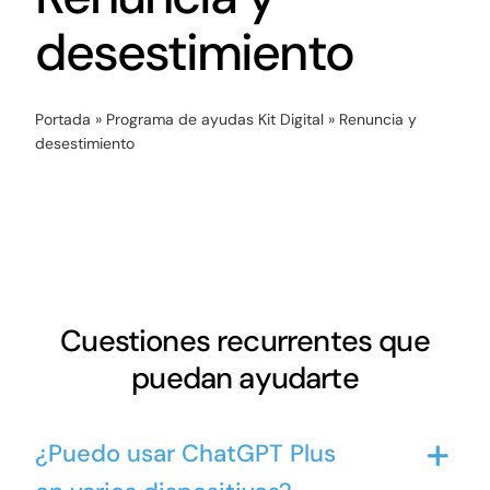
Networking
desestimiento
Antena Tecnológica
Portada
»
Programa de ayudas Kit Digital
»
Renuncia y
Eventos
desestimiento
Conócenos
Cuestiones recurrentes que
puedan ayudarte
¿Puedo usar ChatGPT Plus