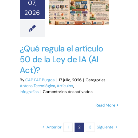
07,
IA
es
2026
tu
socia
y
el
código
ya
¿Qué regula el artículo
no
es
50 de la Ley de IA (AI
la
barrera
Act)?
By
OAP FAE Burgos
|
17 julio, 2026
|
Categories:
Antena Tecnológica
,
Artículos
,
en
Infografías
|
Comentarios desactivados
¿Qué
regula
Read More
el
artículo
50 de
la
Anterior
Siguiente
1
2
3
Ley