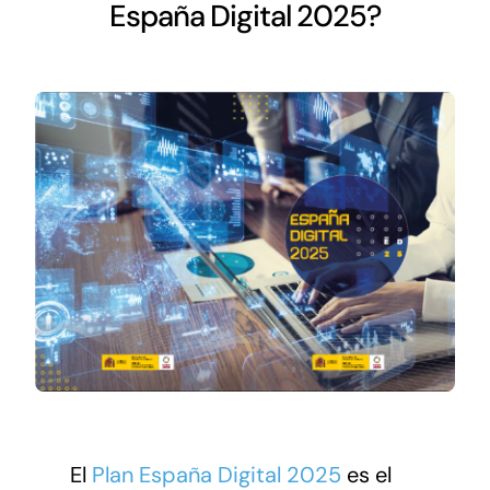
Networking
España Digital 2025?
Antena Tecnológica
Eventos
Conócenos
El
Plan España Digital 2025
es el