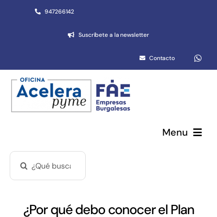
Saltar
947266142
al
Suscríbete a la newsletter
contenido
Contacto
Menu
Buscar:
Pymes y autónomos
Emprendimiento
¿Por qué debo conocer el Plan