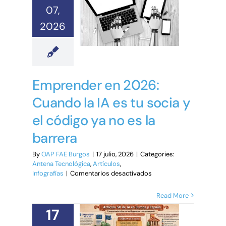
07,
2026
Emprender en 2026:
Cuando la IA es tu socia y
el código ya no es la
barrera
By
OAP FAE Burgos
|
17 julio, 2026
|
Categories:
Antena Tecnológica
,
Artículos
,
en
Infografías
|
Comentarios desactivados
Emprender
en
Read More
2026:
17
Cuando
la