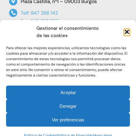
Plaza Castilla, nº1 – 09003 Burgos
Telf: 947 266 142
Fax: 947 273 797
Gestionar el consentimiento
oap@faeburgos.org
de las cookies
Para ofrecer las mejores experiencias, utilizamos tecnologías como las
cookies para almacenar y/o acceder a la información del dispositivo. El
consentimiento de estas tecnologías nos permitirá procesar datos
como el comportamiento de navegación o las identificaciones únicas
en este sitio. No consentir o retirar el consentimiento, puede afectar
negativamente a ciertas características y funciones.
© 2021. Todos los derechos reservados |
Aviso Legal
|
Política de Privacidad
|
Política de Cookies
Aceptar
Denegar
Ver preferencias
Política de Cookies
Política de Privacidad
Aviso legal