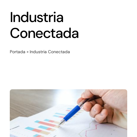
Networking
Industria
Antena Tecnológica
Conectada
Eventos
Portada
»
Industria Conectada
Conócenos