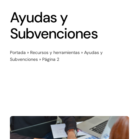
Networking
Ayudas y
Antena Tecnológica
Subvenciones
Eventos
Portada
»
Recursos y herramientas
»
Ayudas y
Conócenos
Subvenciones
»
Página 2