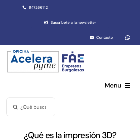
Saltar
947266142
al
Suscríbete a la newsletter
contenido
Contacto
Menu
Buscar:
Pymes y autónomos
Emprendimiento
¿Qué es la impresión 3D?