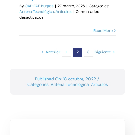
By
OAP FAE Burgos
|
27 marzo, 2026
|
Categories:
Antena Tecnológica
,
Artículos
|
Comentarios
en
desactivados
Por
qué
Read More
herramientas
como
Notebook
LM
Anterior
Siguiente
1
2
3
marcan
la
diferencia
en
Published On: 18 octubre, 2022
/
la
Categories:
Antena Tecnológica
,
Artículos
competitividad
empresarial