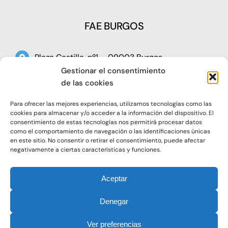
FAE BURGOS
Plaza Castilla, nº1 – 09003 Burgos
Gestionar el consentimiento
Telf: 947 266 142
de las cookies
Fax: 947 273 797
Para ofrecer las mejores experiencias, utilizamos tecnologías como las
oap@faeburgos.org
cookies para almacenar y/o acceder a la información del dispositivo. El
consentimiento de estas tecnologías nos permitirá procesar datos
como el comportamiento de navegación o las identificaciones únicas
en este sitio. No consentir o retirar el consentimiento, puede afectar
negativamente a ciertas características y funciones.
Aceptar
© 2021. Todos los derechos reservados |
Aviso Legal
Denegar
|
Política de Privacidad
|
Política de Cookies
Ver preferencias