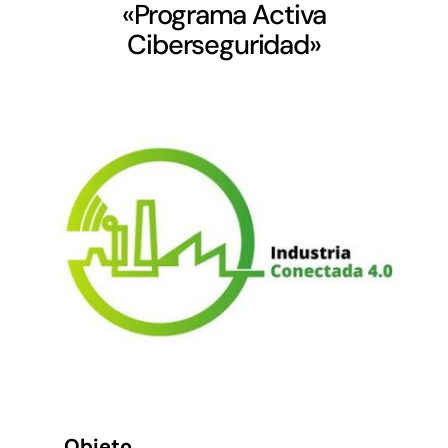
Networking
«Programa Activa
Ciberseguridad»
Antena Tecnológica
Eventos
Conócenos
Objeto.