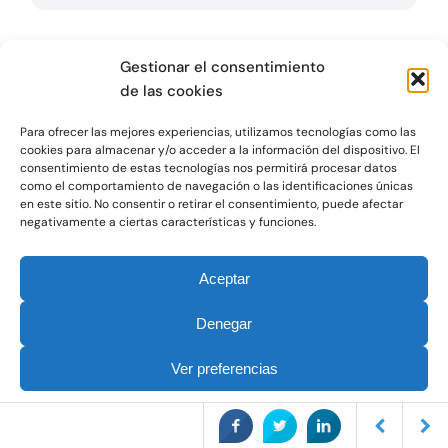
Gestionar el consentimiento
de las cookies
Para ofrecer las mejores experiencias, utilizamos tecnologías como las
Suscríbete y recibe
cookies para almacenar y/o acceder a la información del dispositivo. El
consentimiento de estas tecnologías nos permitirá procesar datos
como el comportamiento de navegación o las identificaciones únicas
las últimas noticias.
en este sitio. No consentir o retirar el consentimiento, puede afectar
negativamente a ciertas características y funciones.
Todo lo que debes saber
Aceptar
relacionado con esta
Denegar
oficina, tu territorio y tu
Ver preferencias
sector.
Política de Cookies
Política de Privacidad
Aviso legal