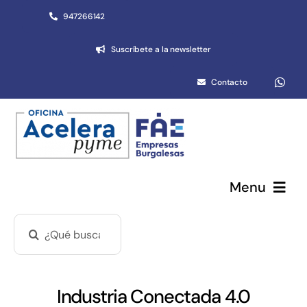
Saltar
947266142
al
Suscríbete a la newsletter
contenido
Contacto
Menu
Buscar:
Pymes y autónomos
Emprendimiento
Industria Conectada 4.0